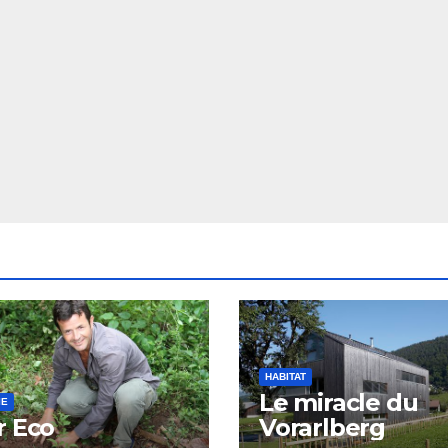
HABITAT
Le miracle du
IE
r Eco
Vorarlberg