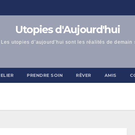
Utopies d'Aujourd'hui
 Les utopies d’aujourd’hui sont les réalités de demain 
RELIER
PRENDRE SOIN
RÊVER
AMIS
C